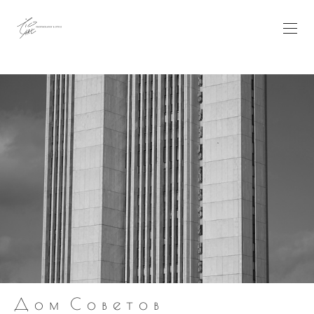
Д о м С о в е т о в