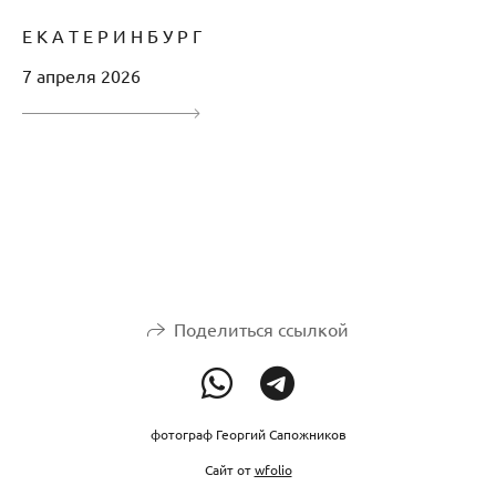
Е К А Т Е Р И Н Б У Р Г
7 апреля 2026
Поделиться ссылкой
фотограф Георгий Сапожников
Сайт от
wfolio